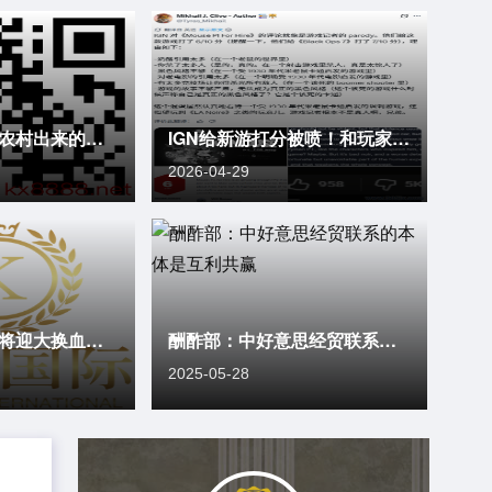
刘尚希：我是从农村出来的，农民并不念念当农民
IGN给新游打分被喷！和玩家已经背道而驰了
2026-04-29
意媒：国米今夏将迎大换血，有6人将离队、最多可能12人离队|
酬酢部：中好意思经贸联系的本体是互利共赢
2025-05-28