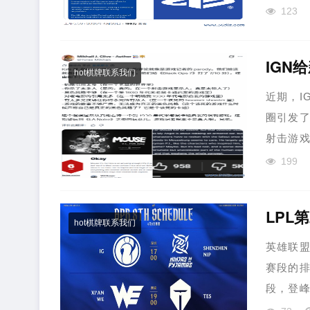
123
IGN
hot棋牌联系我们
近期，I
圈引发了
射击游戏杀
199
LPL
hot棋牌联系我们
英雄联盟
赛段的排
段，登峰