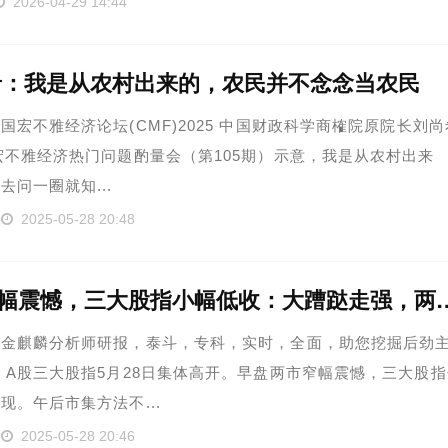
2026-04-29 14:44
希：我是从农村出来的，农民并不念念当农民
国宏不雅经济论坛(CMF)2025 中国财政科学商榷院原院长刘尚
宏不雅经济热门问题酌量会（第105期）示意，我是从农村出来
去问一圈就知...
2025-05-28 20:48
A股窄幅震憾，三大股指小幅低收：
看金麒麟分析师研报，泰斗，专科，实时，全面，助您挖掘后劲
 A股三大股指5月28日集体高开。早盘两市窄幅震憾，三大股指
现。午后市集方法不...
2025-05-28 20:46