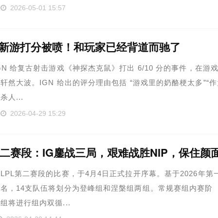
2026-05-01 15:57
给新游打分被喷！和玩家已经背道而驰了
GN 给复古射击游戏《神探杰克鼠》打出 6/10 分的事件，在游
轩然大波。IGN 给出的评分理由包括 “游戏里的奶酪梗太多”“作
人...
2026-04-29 15:29
第二赛段：IG鏖战三局，艰难战胜NIP，保住颜
LPL第二赛段的比赛，于4月4日正式拉开序幕。基于2026年第
名，14支队伍将划分为登峰组和涅槃组两组。常规赛组内赛阶
组将进行组内双循...