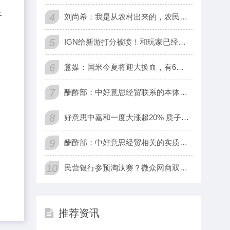
4
刘尚希：我是从农村出来的，农民并不念念当农民
5
IGN给新游打分被喷！和玩家已经背道而驰了
6
意媒：国米今夏将迎大换血，有6人将离队、最多可能12人离队|
7
酬酢部：中好意思经贸联系的本体是互利共赢
8
好意思中嘉和一度大涨超20% 质子调节垂直限度谎言语模子厚爱
9
酬酢部：中好意思经贸相关的实质是互利共赢
10
民营银行参预淘汰赛？微众网商双雄吃掉70%利润，尾部抱＂国资
推荐资讯