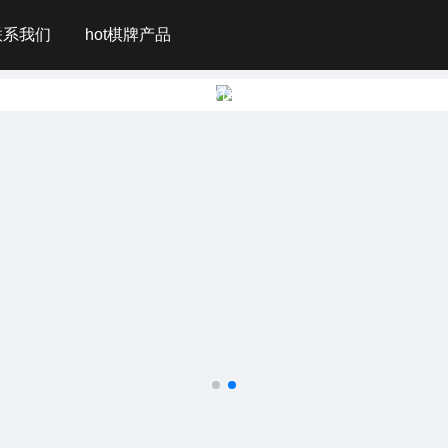
联系我们
hot棋牌产品
寨凯旋真人视讯,凯旋阿龙微信:18309059358,丝瓜:kxll000