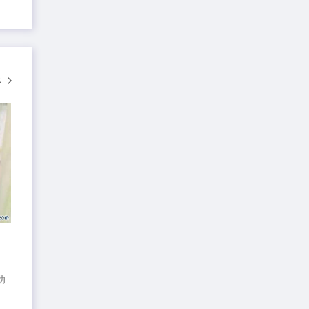
多
动
月