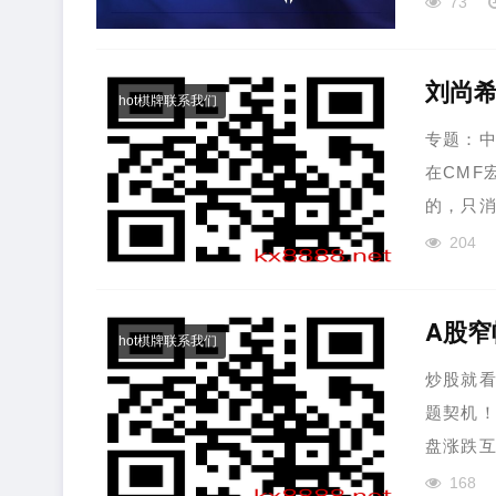
73
刘尚
hot棋牌联系我们
专题：中
在CMF
的，只消
204
hot棋牌联系我们
炒股就
题契机！
盘涨跌互
168