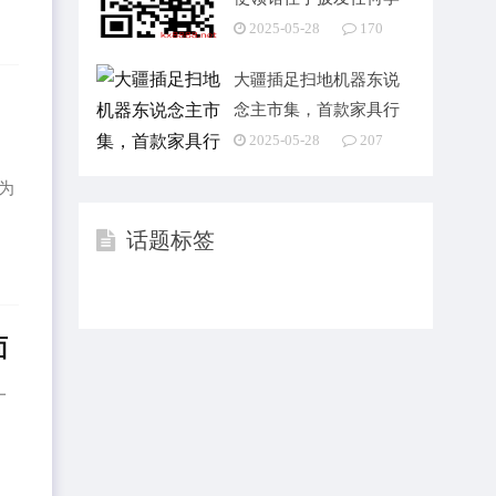
生签证，酬酢部回话
2025-05-28
170
大疆插足扫地机器东说
念主市集，首款家具行
将发布
2025-05-28
207
戏
为
话题标签
面
一