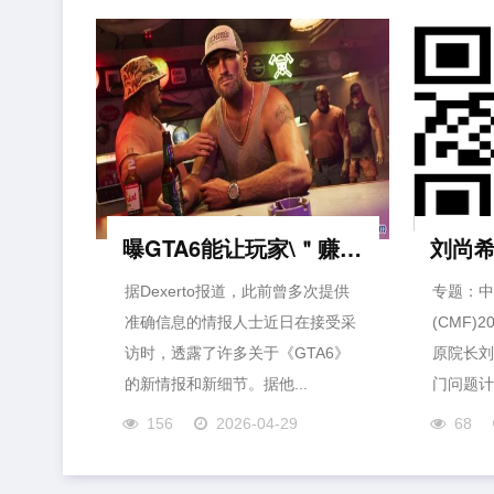
曝GTA6能让玩家\＂赚\＂真钱！现实意义上变百万富翁
据Dexerto报道，此前曾多次提供
专题：中
准确信息的情报人士近日在接受采
(CMF)
访时，透露了许多关于《GTA6》
原院长刘
的新情报和新细节。据他...
门问题计议
156
2026-04-29
68