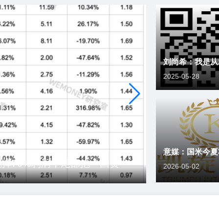
2025-05-28
掉70%利润，尾部抱＂国资
掉70%利润，尾部抱＂国资
集，首款家具行将发布
集，首款家具行将发布
签战略，社交部复兴
2026-05-02