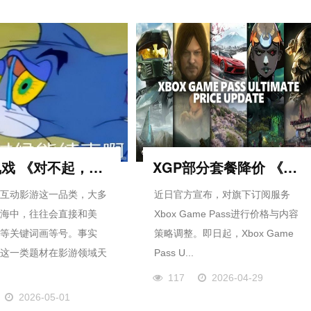
影帝飙戏 《对不起，我是警察》重新定义大尺度
XGP部分套餐降价 《使命召唤》新作不再首发入库
互动影游这一品类，大多
近日官方宣布，对旗下订阅服务
海中，往往会直接和美
Xbox Game Pass进行价格与内容
等关键词画等号。事实
策略调整。即日起，Xbox Game
这一类题材在影游领域天
Pass U...
117
2026-04-29
2026-05-01