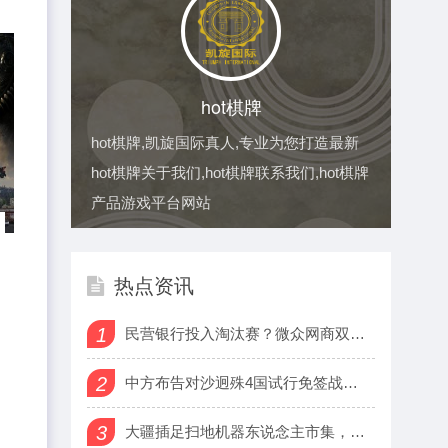
hot棋牌
hot棋牌,凯旋国际真人,专业为您打造最新
hot棋牌关于我们,hot棋牌联系我们,hot棋牌
产品游戏平台网站
热点资讯
1
民营银行投入淘汰赛？微众网商双雄吃掉70%利润，尾部抱＂国资
2
中方布告对沙迥殊4国试行免签战略，社交部复兴
3
大疆插足扫地机器东说念主市集，首款家具行将发布