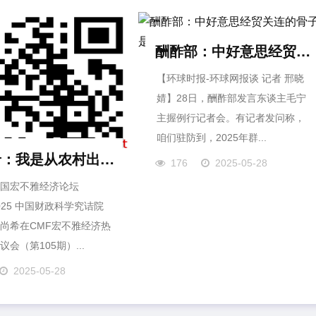
酬酢部：中好意思经贸关连的骨子是互利共赢
【环球时报-环球网报谈 记者 邢晓
婧】28日，酬酢部发言东谈主毛宁
主握例行记者会。有记者发问称，
咱们驻防到，2025年群...
刘尚希：我是从农村出来的，农民并不思当农民
176
2025-05-28
国宏不雅经济论坛
2025 中国财政科学究诘院
尚希在CMF宏不雅经济热
会（第105期）...
2025-05-28