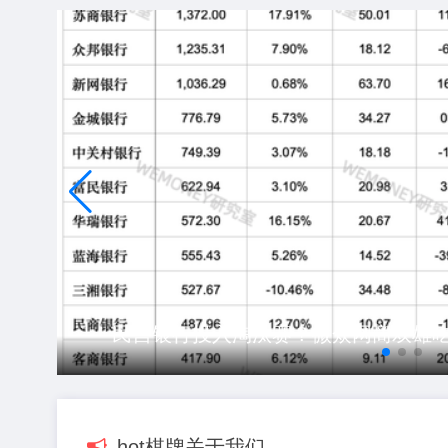
民营银行投入淘汰赛？微众网商双雄吃
民营银行投入淘汰赛？微众网商双雄吃
大疆插足扫地机器东说念主市
大疆插足扫地机器东说念主市
中方布告对沙迥殊4国试行免
hot棋牌关于我们