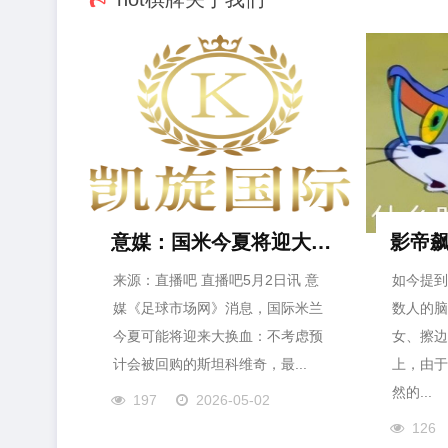
意媒：国米今夏将迎大换血，有6人将离队、最多可能12人离队|
来源：直播吧 直播吧5月2日讯 意
如今提到
媒《足球市场网》消息，国际米兰
数人的脑
今夏可能将迎来大换血：不考虑预
女、擦边
计会被回购的斯坦科维奇，最...
上，由于
然的...
197
2026-05-02
126