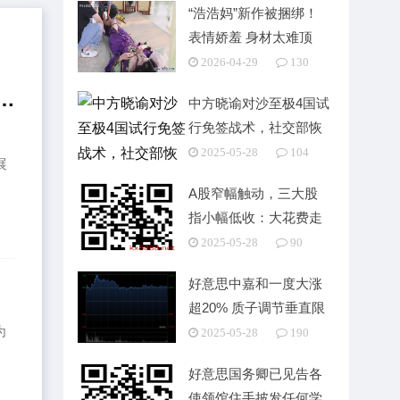
“浩浩妈”新作被捆绑！
表情娇羞 身材太难顶
2026-04-29
130
阿森纳、利兹联有意斯文松，多特要价至少4000
中方晓谕对沙至极4国试
行免签战术，社交部恢
、
复
2025-05-28
104
展
A股窄幅触动，三大股
指小幅低收：大花费走
强，两市成交超1万亿
2025-05-28
90
好意思中嘉和一度大涨
超20% 质子调节垂直限
为
度谎言语模子厚爱
2025-05-28
190
数
好意思国务卿已见告各
使领馆住手披发任何学