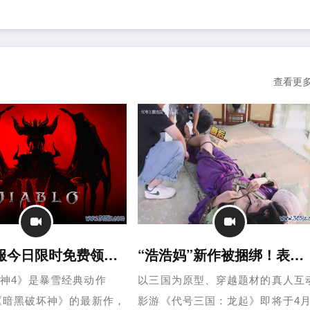
查看更
暗黑4国服今日限时免费领！永久入库 还有国服限定皮
“浩浩妈”新作被捆绑！表情娇羞 身材太难顶
神4》是暴雪经典动作
以三国为原型、穿越题材的真人互
《暗黑破坏神》的最新作，
影游《代号三国：龙起》即将于4